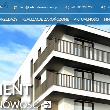
Marki
biuro@kasbuddevelopment.pl
+48 505 233 200
+4
SPRZEDAŻY
REALIZACJE ZAKOŃCZONE
AKTUALNOŚCI
FI
MENT
INOWOŚĆ