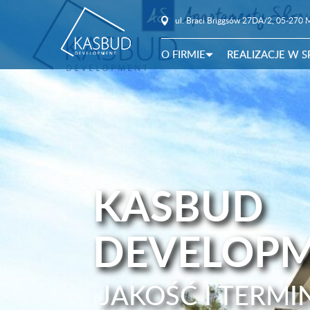
ul. Braci Briggsów 27DA/2, 05-270 
O FIRMIE
REALIZACJE W 
KASBUD
DEVELOP
JAKOŚĆ I TERM