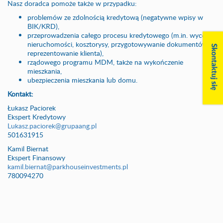
Nasz doradca pomoże także w przypadku:
problemów ze zdolnością kredytową (negatywne wpisy w
BIK/KRD),
przeprowadzenia całego procesu kredytowego (m.in. wyceny
nieruchomości, kosztorysy, przygotowywanie dokumentów,
reprezentowanie klienta),
rządowego programu MDM, także na wykończenie
mieszkania,
ubezpieczenia mieszkania lub domu.
Kontakt:
Łukasz Paciorek
Ekspert Kredytowy
Lukasz.paciorek@grupaang.pl
501631915
Kamil Biernat
Ekspert Finansowy
kamil.biernat@parkhouseinvestments.pl
780094270