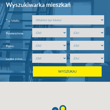
Wyszukiwarka mieszkań
Typ lokalu:
Powierzchnia:
Piętro:
Liczba pokoi: