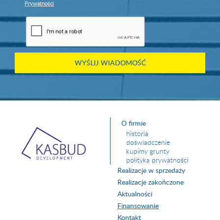
Prywatności
O firmie
historia
doświadczenie
kupimy grunty
polityka prywatności
Realizacje w sprzedaży
Realizacje zakończone
Aktualności
Finansowanie
Kontakt