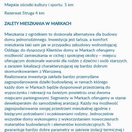
Miejskie ośrodki kultury i sportu: 5 km
Rezerwat Struga 4 km
ZALETY MIESZKANIA W MARKACH
Mieszkania z ogródkiem to doskonała alternatywa dla budowy
domu jednorodzinnego. Inwestycja jest tańsza, a komfort
mieszkania taki sam jak w przypadku zabudowy wolnostojącej.
Oddając do dyspozycji Klientów domy w Markach oferujemy
możliwość zamieszkania w cichej i spokojnej okolicy – miejscu
oferującym doskonałe warunki dla rodzin z dziećmi i osób starszych,
a zarazem lokalizacji charakteryzującej się bardzo dobrym
skomunikowaniem z Warszawą.
Realizowana inwestycja zakłada bardzo przemyślane
zagospodarowanie działki budowlanej, w ramach którego
każdy dom w Markach będzie dysponował przestrzenią do
wypoczynku i rekreacji na świeżym powietrzu oraz dwoma
miejscami parkingowymi. Segmenty w Markach oferujemy w stanie
deweloperskim do samodzielnej aranżacji. Każdy ma możliwość
zagospodarowania swojej przestrzeni mieszkalnej zgodnie z
bieżącymi potrzebami i oczekiwaniami rodziny. Jednocześnie
wszystkie domy wykonujemy z wykorzystaniem nowoczesnych
materiałów budowlanych i elementów konstrukcyjnych. To
gwarantuje bardzo dobre parametry w zakresie izolacji termicznej i