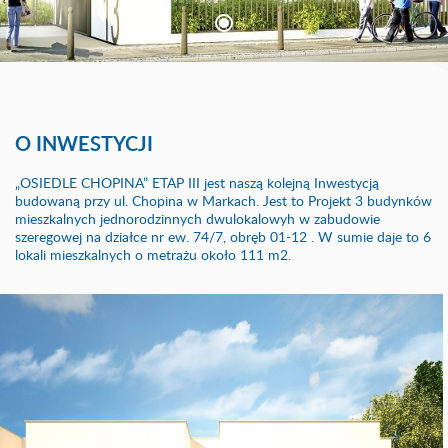
O INWESTYCJI
„OSIEDLE CHOPINA” ETAP III jest naszą kolejną Inwestycją
budowaną przy ul. Chopina w Markach. Jest to Projekt 3 budynków
mieszkalnych jednorodzinnych dwulokalowyh w zabudowie
szeregowej na działce nr ew. 74/7, obręb 01-12 . W sumie daje to 6
lokali mieszkalnych o metrażu około 111 m2.