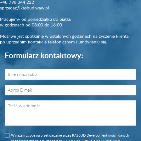
+48 798 344 222
sprzedaz@kasbud.waw.pl
Pracujemy od poniedziałku do piątku
w godzinach od 08:00 do 16:00
Możliwe jest spotkanie w ustalonych godzinach na życzenie klienta
po uprzednim kontakcie telefonicznym i umówieniu się.
Formularz kontaktowy:
Wyrażam zgodę na przetwarzanie przez KASBUD Development moich danych
osobowych zgodnie z ustawą z dn. 29.08.1997 (Dz. U. Nr 133, poz. 883)