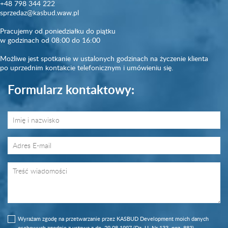
+48 798 344 222
sprzedaz@kasbud.waw.pl
Pracujemy od poniedziałku do piątku
w godzinach od 08:00 do 16:00
Możliwe jest spotkanie w ustalonych godzinach na życzenie klienta
po uprzednim kontakcie telefonicznym i umówieniu się.
Formularz kontaktowy:
Wyrażam zgodę na przetwarzanie przez KASBUD Development moich danych
osobowych zgodnie z ustawą z dn. 29.08.1997 (Dz. U. Nr 133, poz. 883)